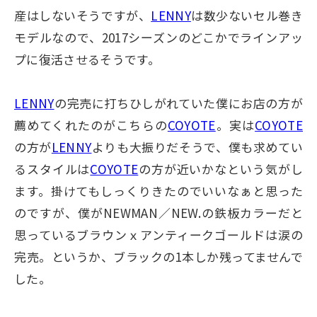
産はしないそうですが、
LENNY
は数少ないセル巻き
モデルなので、2017シーズンのどこかでラインアッ
プに復活させるそうです。
LENNY
の完売に打ちひしがれていた僕にお店の方が
薦めてくれたのがこちらの
COYOTE
。実は
COYOTE
の方が
LENNY
よりも大振りだそうで、僕も求めてい
るスタイルは
COYOTE
の方が近いかなという気がし
ます。掛けてもしっくりきたのでいいなぁと思った
のですが、僕がNEWMAN／NEW.の鉄板カラーだと
思っているブラウンｘアンティークゴールドは涙の
完売。というか、ブラックの1本しか残ってませんで
した。